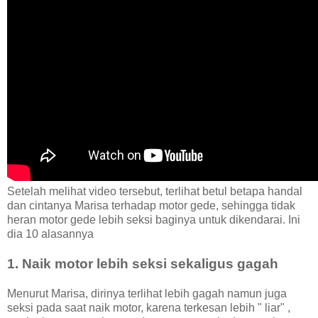
Setelah melihat video tersebut, terlihat betul betapa handal
dan cintanya Marisa terhadap motor gede, sehingga tidak
heran motor gede lebih seksi baginya untuk dikendarai. Ini
dia 10 alasannya
1. Naik motor lebih seksi sekaligus gagah
Menurut Marisa, dirinya terlihat lebih gagah namun juga
seksi pada saat naik motor, karena terkesan lebih " liar" ,